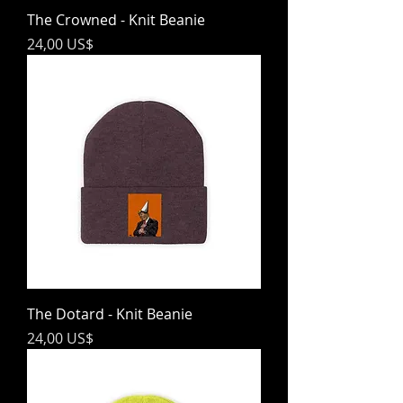
The Crowned - Knit Beanie
Precio
24,00 US$
The Dotard - Knit Beanie
Precio
24,00 US$